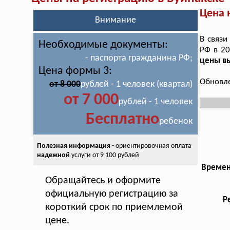
Цена 
Внимание
В связи
Необходимые документы:
РФ в 20
- паспорта гражданина РФ;
цены в
Цена формы 3:
Обновле
от 8 000
рублей - 1 человек (квартал)
от 7 000
рублей - 1 человек
Бесплатно
ребенок
Полезная информация
- ориентировочная оплата
надежной
услуги от 9 100 рублей
Времен
Обращайтесь и оформите
официальную регистрацию за
Р
короткий срок по приемлемой
цене.