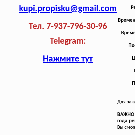
kupi.propisku@gmail.com
Р
Времен
Тел. 7-937-796-30-96
Време
Telegram:
По
Нажмите тут
Ш
П
Для зак
ВАЖНО: 
года ре
Вы смож