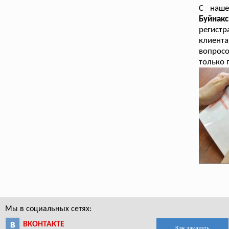
С наш
Буйнакс
регистр
клиент
вопросо
только 
Мы в социальных сетях:
ВКОНТАКТЕ
Как заказать